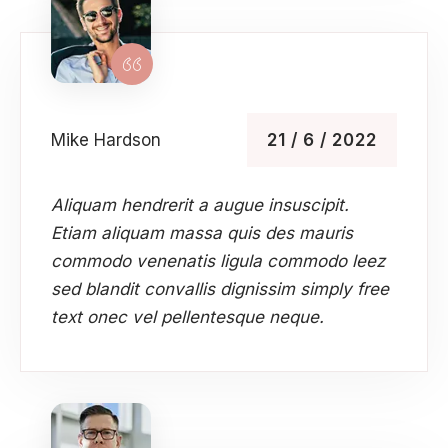
calp
ellness
ody
olish
Mike Hardson
21 / 6 / 2022
eflexology
itual
Aliquam hendrerit a augue insuscipit.
pa
Etiam aliquam massa quis des mauris
embership
commodo venenatis ligula commodo leez
ift
sed blandit convallis dignissim simply free
ards
text onec vel pellentesque neque.
eet
arah
ontact
ook