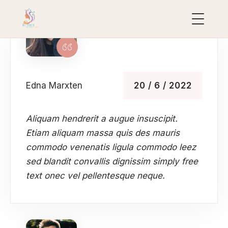
uropean
acial
Edna Marxten
20 / 6 / 2022
ollection
uxury
Aliquam hendrerit a augue insuscipit.
ackages
Etiam aliquam massa quis des mauris
ydraFacial
commodo venenatis ligula commodo leez
MD
sed blandit convallis dignissim simply free
icroneedling
text onec vel pellentesque neque.
ioRePeel
MD
eravive